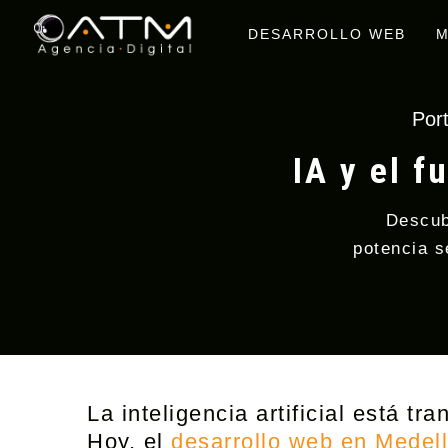
DESARROLLO WEB
M
Por
IA y el f
Descub
potencia s
La inteligencia artificial está t
Hoy, el
desarrollo web en Medell