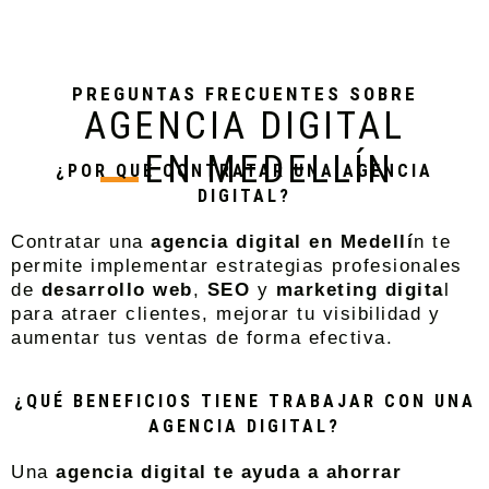
PREGUNTAS FRECUENTES SOBRE
AGENCIA DIGITAL
EN MEDELLÍN
¿POR QUÉ CONTRATAR UNA AGENCIA
DIGITAL?
Contratar una
agencia digital en Medellí
n te
permite implementar estrategias profesionales
de
desarrollo web
,
SEO
y
marketing digita
l
para atraer clientes, mejorar tu visibilidad y
aumentar tus ventas de forma efectiva.
¿QUÉ BENEFICIOS TIENE TRABAJAR CON UNA
AGENCIA DIGITAL?
Una
agencia digital te ayuda a ahorrar