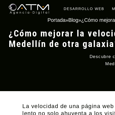
DESARROLLO WEB
M
Portada
»
Blog
»
¿Cómo mejorar 
¿Cómo mejorar la veloci
Medellín de otra galaxia
Descubre c
Mede
La velocidad de una página web e
lento no solo ahuyenta a los vis