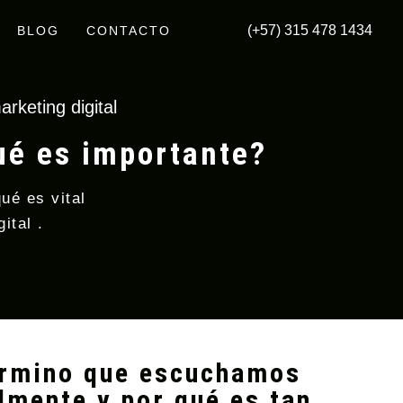
(+57) 315 478 1434
BLOG
CONTACTO
rketing digital
ué es importante?
ué es vital
ital .
término que escuchamos
lmente y por qué es tan