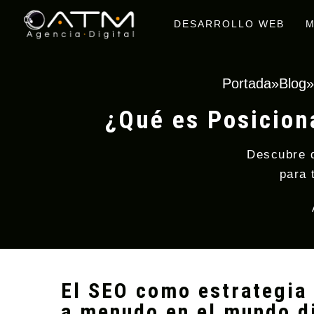
DESARROLLO WEB
M
Portada
»
Blog
¿Qué es Posicion
Descubre q
para 
El SEO como estrategia
a menudo en el mundo di