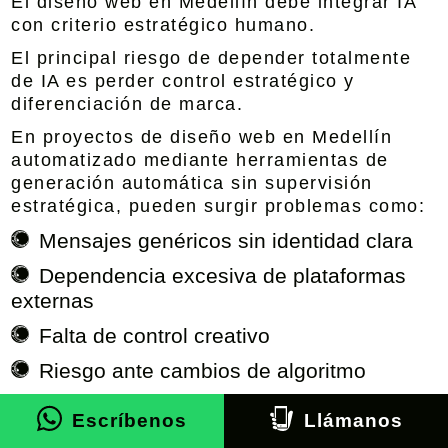
El diseño web en Medellín debe integrar IA
con criterio estratégico humano.
El principal riesgo de depender totalmente
de IA es perder control estratégico y
diferenciación de marca.
En proyectos de diseño web en Medellín
automatizado mediante herramientas de
generación automática sin supervisión
estratégica, pueden surgir problemas como:
Mensajes genéricos sin identidad clara
Dependencia excesiva de plataformas
externas
Falta de control creativo
Riesgo ante cambios de algoritmo
A nivel global, expertos recomiendan
Escríbenos
Llámanos
combinar inteligencia artificial con análisis