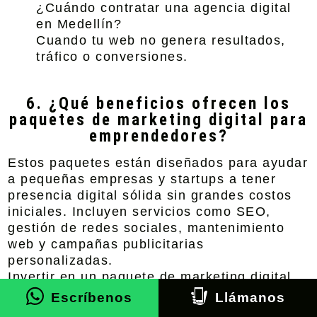
¿Cuándo contratar una agencia digital
en Medellín?
Cuando tu web no genera resultados,
tráfico o conversiones.
6. ¿Qué beneficios ofrecen los
paquetes de marketing digital para
emprendedores?
Estos paquetes están diseñados para ayudar
a pequeñas empresas y startups a tener
presencia digital sólida sin grandes costos
iniciales. Incluyen servicios como SEO,
gestión de redes sociales, mantenimiento
web y campañas publicitarias
personalizadas.
Invertir en un paquete de marketing digital
mejora el posicionamiento de tu sitio,
Escríbenos
Llámanos
aumenta la visibilidad y acelera el