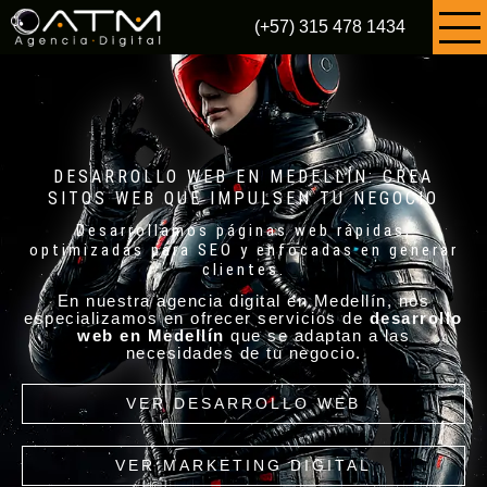
(+57) 315 478 1434
DESARROLLO WEB EN MEDELLÍN: CREA
SITOS WEB QUE IMPULSEN TU NEGOCIO
Desarrollamos páginas web rápidas,
optimizadas para SEO y enfocadas en generar
clientes.
En nuestra agencia digital en Medellín, nos
especializamos en ofrecer servicios de
desarrollo
web en Medellín
que se adaptan a las
necesidades de tu negocio.
VER DESARROLLO WEB
VER MARKETING DIGITAL